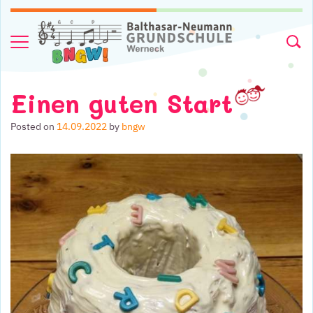
Skip to content
Menu
Searc
Einen guten Start
Posted on
14.09.2022
by
bngw